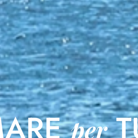
MARE
T
per